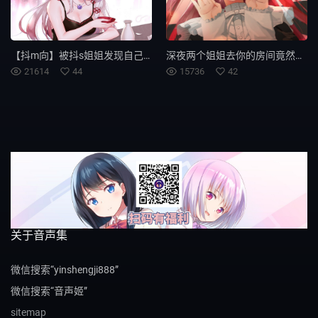
【抖m向】被抖s姐姐发现自己的癖好...
深夜两个姐姐去你的房间竟然做……
21614
44
15736
42
关于音声集
微信搜索“yinshengji888”
微信搜索“音声姬”
sitemap