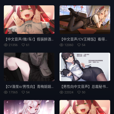
【中文音声/微/车/】假装醉酒诱惑你的成熟姐姐
【中文音声/CV王稀饭】看得开心吗 小 变 态
21356
61
12060
54
【CV渔笙o/男性向】青梅姐姐与你表白之后居然....
【男性向中文音声】总裁秘书的贴身哄睡~
17565
54
22024
50