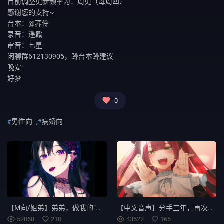
目前调整更新频率为：周更（每周四）
感谢您的支持~
台本：@荞伶
录音：遥鼐
审音：七星
闲聊群612130905，蹲台本蹲建议
晚安
好梦
0
男性向
,
病娇向
【M向/姐弟】弟弟，做我的“东西”好么
【中文音声】分手三年，再次相逢还爱着你……
52068
210
43522
165